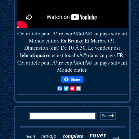
Cet article peut Ãªtre expÃ©diÃ© au pays suivant
Monde entier. En Bronze Et Marbre (3).
Dimension (cm) De 10 Ã 30. Le vendeur est
lebrotiquaire
et est localisÃ© dans ce pays FR.
Cet article peut Ãªtre expÃ©diÃ© au pays suivant
Monde entier.
Share
Facebook
Twitter
Pinterest
Email
rover
complete
navajo
head
gold