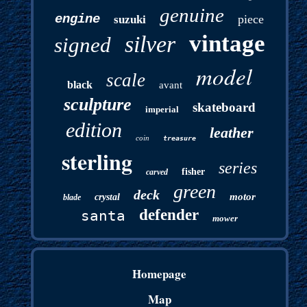
genuine
engine
piece
suzuki
vintage
silver
signed
model
scale
black
avant
sculpture
skateboard
imperial
edition
leather
coin
treasure
sterling
series
fisher
carved
green
deck
motor
crystal
blade
defender
santa
mower
Homepage
Map